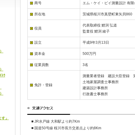
商号
エム・ケイ・ビイ測量設計 有限
所在地
茨城県桜川市真壁町東矢貝860
代表取締役 鯉渕 弘道
役員
監査役 鯉渕 綾子
設立
平成9年3月13日
ｷ）
資本金
500万円
従業員数
3名
ｷ）
ｲﾄｳ
測量業者登録 建設大臣登録 第(1
土地家屋調査士事務所
免許・登録
）
建築設計事務所
ｷ）
行政書士事務所
ます」
■ JR水戸線 大和駅より約7Km
■ 国道50号線 桜川市長方交差点より約8Km